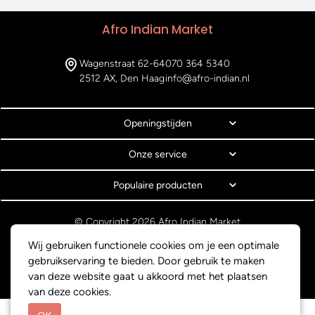
Afro Indian Market
Wagenstraat 62-64
070 364 5340
2512 AX, Den Haag
info@afro-indian.nl
Openingstijden
Onze service
Populaire producten
© Copyright 2026 Afro Indian Market
Algemene voorwaarden
Wij gebruiken functionele cookies om je een optimale
Privacyverklaring
gebruikservaring te bieden. Door gebruik te maken
Webdesign BEWISE Solutions
van deze website gaat u akkoord met het plaatsen
van deze cookies.