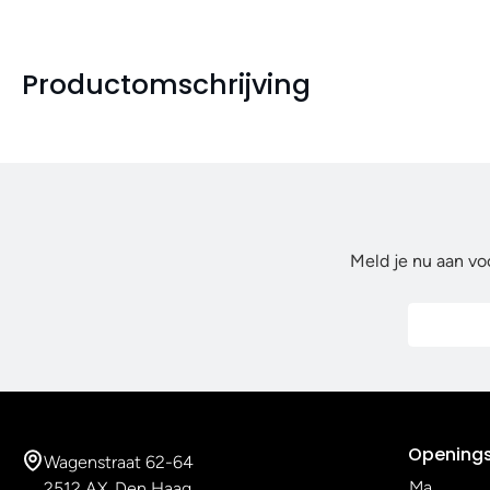
Productomschrijving
Meld je nu aan vo
Openings
Wagenstraat 62-64
Ma
2512 AX, Den Haag