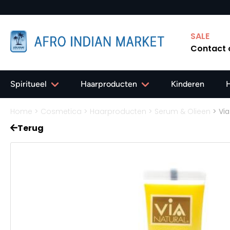
naf 40,-
SALE
Contact
Spiritueel
Haarproducten
Kinderen
Home
>
Cosmetica
>
Haarproducten
>
Serum & Olieen
>
Via
Terug