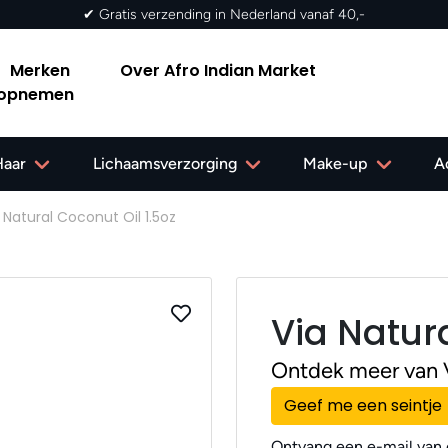
Merken
Over Afro Indian Market
 opnemen
Haar
Lichaamsverzorging
Make-up
A
 Natural Coconut Oil 1.5oz
Via Natura
Ontdek meer van 
Geef me een seintje
Ontvang een e-mail van o