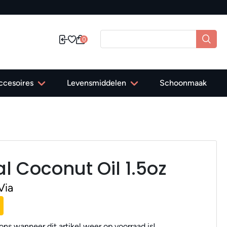
✔ Gratis verzending in Nederland vanaf
0
ccesoires
Levensmiddelen
Schoonmaak
l Coconut Oil 1.5oz
Via
ns wanneer dit artikel weer op voorraad is!