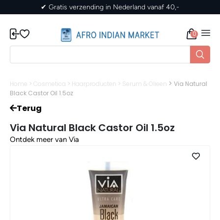
verzending in Nederland vanaf 40,-
✔ Gratis ver
0
>
Home
>
Cosmetica
>
Haarproducten
>
Serum & Olieen
Via Natural
Black Castor Oil 1.5oz
Terug
Via Natural Black Castor Oil 1.5oz
Ontdek meer van Via