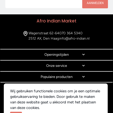
AANMELDEN
Afro Indian Market
Wagenstraat 62-64
070 364 5340
2512 AX, Den Haag
info@afro-indian.nl
Openingstijden
Onze service
Populaire producten
© Copyright 2026 Afro Indian Market
Wij gebruiken functionele cookies om je een optimale
Algemene voorwaarden
gebruikservaring te bieden. Door gebruik te maken
Privacyverklaring
van deze website gaat u akkoord met het plaatsen
Webdesign BEWISE Solutions
van deze cookies.