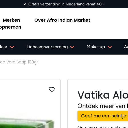
✔ Gratis verzen
Merken
Over Afro Indian Market
 opnemen
Haar
Lichaamsverzorging
Make-up
A
loe Vera Soap 100gr
Vatika Al
Ontdek meer van 
Geef me een seintje
Ontvang een e-mail van o