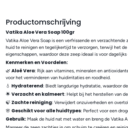
Productomschrijving
Vatika Aloe Vera Soap 100gr
Vatika Aloe Vera Soap is een verfrissende en verzachtende z
huid te reinigen en tegelijkertijd te verzorgen, terwijl het 
eigenschappen, waardoor deze zeep ideaal is voor dagelijks 
Kenmerken en Voordelen:
Aloë Vera
🌿
: Rijk aan vitamines, mineralen en antioxidant
voor het verminderen van huidirritaties en roodheid.
Hydraterend
💧
: Biedt langdurige hydratatie, waardoor de
Verzacht en kalmeert
🌟
: Helpt bij het herstellen van 
Zachte reiniging
🍃
: Verwijdert onzuiverheden en overtolli
Geschikt voor alle huidtypes
🌸
: Perfect voor een drog
Gebruik:
Maak de huid nat met water en breng de Vatika Al
Masseer de zeep zachtjes in om schuim te creëren en reinig 