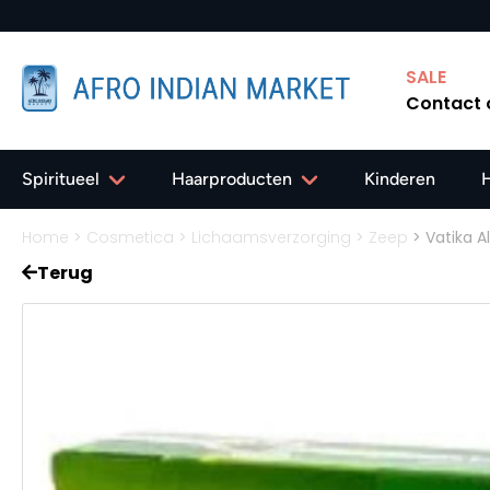
SALE
Contact
Spiritueel
Haarproducten
Kinderen
Home
>
Cosmetica
>
Lichaamsverzorging
>
Zeep
>
Vatika A
Terug