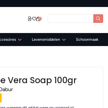
ding in Nederland vanaf 40,-
0
ccesoires
Levensmiddelen
Schoonmaak
oe Vera Soap 100gr
Dabur
ns wanneer dit artikel weer op voorraad is!