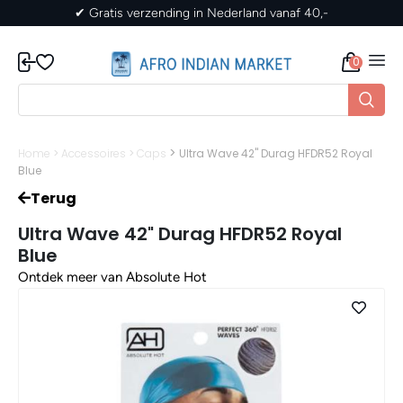
naf 40,-
✔ Gratis verzending in Nederland vanaf
0
>
Home
>
Accessoires
>
Caps
Ultra Wave 42" Durag HFDR52 Royal
Blue
Terug
Ultra Wave 42" Durag HFDR52 Royal
Blue
Ontdek meer van Absolute Hot