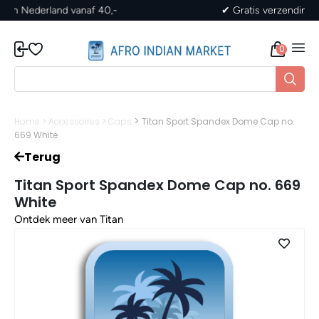
✔ Gratis verzending in Nederland vanaf 40,-
0
>
Home
>
Accessoires
>
Caps
Titan Sport Spandex Dome Cap no.
669 White
Terug
Titan Sport Spandex Dome Cap no. 669
White
Ontdek meer van Titan