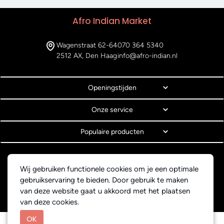
Afro Indian Market
Wagenstraat 62-64
070 364 5340
2512 AX, Den Haag
info@afro-indian.nl
Openingstijden
Onze service
Populaire producten
© Copyright 2026 Afro Indian Market
Algemene voorwaarden
Wij gebruiken functionele cookies om je een optimale
Privacyverklaring
gebruikservaring te bieden. Door gebruik te maken
Webdesign BEWISE Solutions
van deze website gaat u akkoord met het plaatsen
van deze cookies.
OK