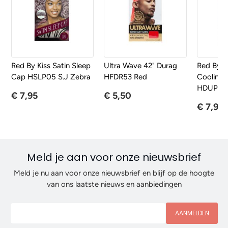
Red By Kiss Satin Sleep
Ultra Wave 42" Durag
Red By Ki
Cap HSLP05 S.J Zebra
HFDR53 Red
Cooling 
HDUPPDF
€ 7,95
€ 5,50
€ 7,95
Meld je aan voor onze nieuwsbrief
Meld je nu aan voor onze nieuwsbrief en blijf op de hoogte
van ons laatste nieuws en aanbiedingen
AANMELDEN