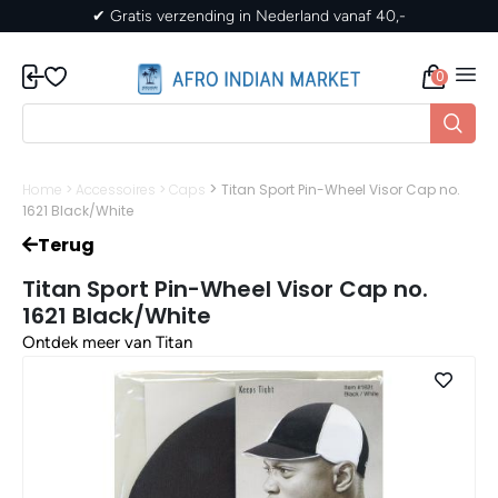
ederland vanaf 40,-
✔ Gratis verzending in Nede
0
>
Home
>
Accessoires
>
Caps
Titan Sport Pin-Wheel Visor Cap no.
1621 Black/White
Terug
Titan Sport Pin-Wheel Visor Cap no.
1621 Black/White
Ontdek meer van Titan