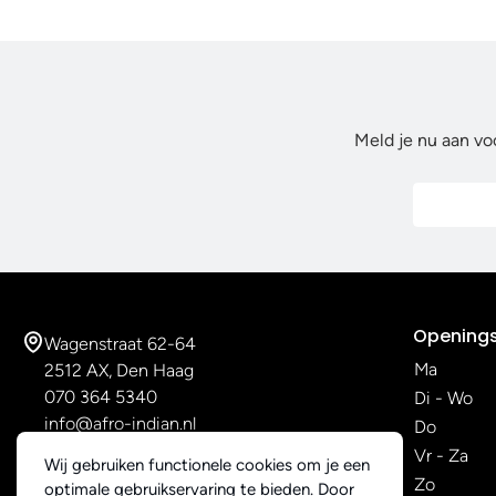
Meld je nu aan vo
Openings
Wagenstraat 62-64
Ma
2512 AX, Den Haag
070 364 5340
Di - Wo
info@afro-indian.nl
Do
Vr - Za
Wij gebruiken functionele cookies om je een
Zo
optimale gebruikservaring te bieden. Door