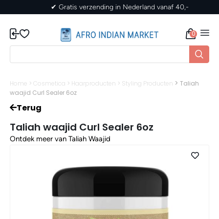
✔ Gratis verzending in Nederland vanaf 40,-
0
>
Home
>
Cosmetica
>
Haarproducten
>
Styling Producten
Taliah
waajid Curl Sealer 6oz
Terug
Taliah waajid Curl Sealer 6oz
Ontdek meer van Taliah Waajid