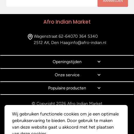
AANMELDEN
Afro Indian Market
Wagenstraat 62-64
070 364 5340
2512 AX, Den Haag
info@afro-indian.nl
Openingstijden
Onze service
Populaire producten
© Copyright 2026 Afro Indian Market
Algemene voorwaarden
Wij gebruiken functionele cookies om je een optimale
Privacyverklaring
gebruikservaring te bieden. Door gebruik te maken
Webdesign BEWISE Solutions
van deze website gaat u akkoord met het plaatsen
van deze cookies.