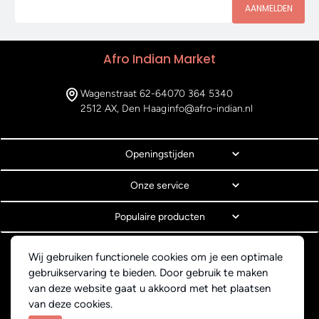
AANMELDEN
Afro Indian Market
Wagenstraat 62-64
070 364 5340
2512 AX, Den Haag
info@afro-indian.nl
Openingstijden
Onze service
Populaire producten
© Copyright 2026 Afro Indian Market
Wij gebruiken functionele cookies om je een optimale
Algemene voorwaarden
gebruikservaring te bieden. Door gebruik te maken
Privacyverklaring
van deze website gaat u akkoord met het plaatsen
Webdesign BEWISE Solutions
van deze cookies.