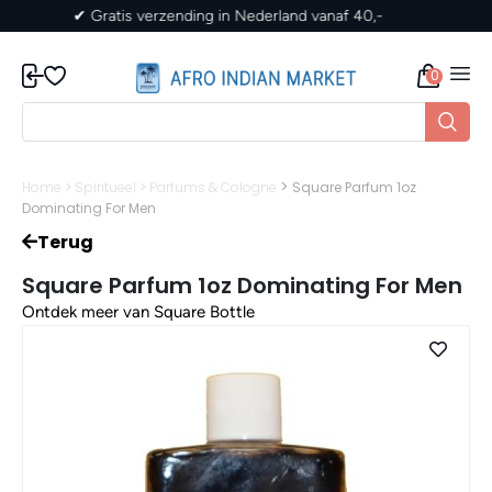
✔ Gratis verzending in Nederland vanaf 40,-
0
>
Home
>
Spiritueel
>
Parfums & Cologne
Square Parfum 1oz
Dominating For Men
Terug
Square Parfum 1oz Dominating For Men
Ontdek meer van Square Bottle