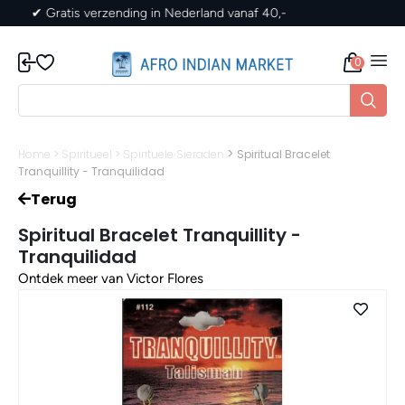
✔ Gratis verzending in Nederland vanaf 40,-
0
>
Home
>
Spiritueel
>
Spirituele Sieraden
Spiritual Bracelet
Tranquillity - Tranquilidad
Terug
Spiritual Bracelet Tranquillity -
Tranquilidad
Ontdek meer van Victor Flores