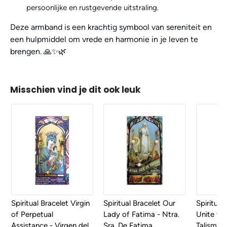
persoonlijke en rustgevende uitstraling.
Deze armband is een krachtig symbool van sereniteit en
een hulpmiddel om vrede en harmonie in je leven te
brengen. 🙏✨🌿
Misschien vind je dit ook leuk
Spiritual Bracelet Virgin
Spiritual Bracelet Our
Spiritual
of Perpetual
Lady of Fatima - Ntra.
Unite the
Assistance - Virgen del
Sra. De Fatima
Talisman 