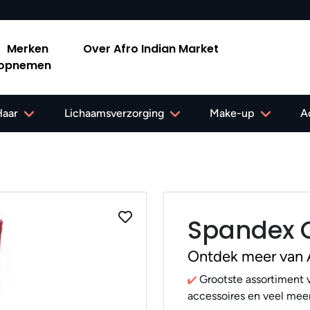
rland vanaf 40,-
Merken
Over Afro Indian Market
 opnemen
Haar
Lichaamsverzorging
Make-up
A
Spandex C
Ontdek meer van 
Grootste assortiment v
accessoires en veel meer