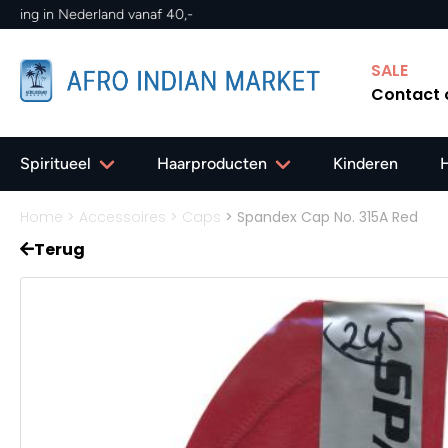
✔ Gratis verzending in Nede
SALE
Contact
Spiritueel
Haarproducten
Kinderen
Home
>
Accessoires
>
Caps
>
Spandex Cap No. 315A Red
Terug