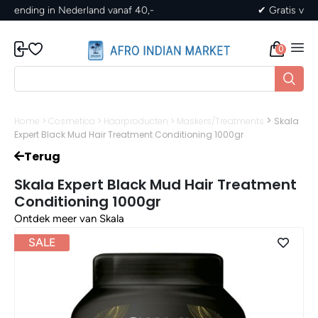
✔ Gratis verzending in Nederland vanaf 40,-
0
>
Home
>
Cosmetica
>
Haarproducten
>
Maskers/Treatments
Skala
Expert Black Mud Hair Treatment Conditioning 1000gr
Terug
Skala Expert Black Mud Hair Treatment
Conditioning 1000gr
Ontdek meer van Skala
SALE