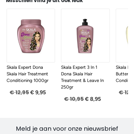
Misschien vind je dit ook leuk
SALE
SALE
SALE
Skala Expert Dona
Skala Expert 3 In 1
Skala Ex
Skala Hair Treatment
Dona Skala Hair
Butter H
Conditioning 1000gr
Treatment & Leave In
Conditio
250gr
€ 12,95
€ 12,
€ 9,95
€ 10,95
€ 8,95
Meld je aan voor onze nieuwsbrief