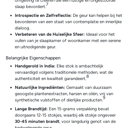
omgeving te creëren die een rustige en ongestoorde
7
slaap bevordert.
Introspectie en Zelfreflectie:
De geur kan helpen bij het
bevorderen van een staat van contemplatie en innerlijke
dialoog.
Verbeteren van de Huiselijke Sfeer:
Ideaal voor het
vullen van je slaapkamer of woonkamer met een serene
en uitnodigende geur.
Belangrijke Eigenschappen
Handgerold in India:
Elke stok is ambachtelijk
vervaardigd volgens traditionele methoden, wat de
8
authenticiteit en kwaliteit garandeert.
Natuurlijke Ingrediënten:
Gemaakt van duurzaam
geoogste plantenextracten, harsen en oliën, vrij van
9
synthetische vulstoffen of dierlijke producten.
Lange Brandtijd:
Een 15-grams verpakking bevat
doorgaans 12-15 stokjes, waarbij elk stokje ongeveer
30-45 minuten brandt
, voor langdurig genot van de
bedwelmende geur.