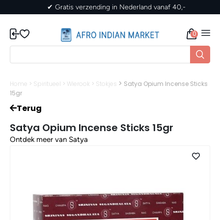
rland vanaf 40,-
✔ Gratis verzending in Nederla
0
>
Home
>
Spiritueel
>
Wierook
>
Stokjes
Satya Opium Incense Sticks
15gr
Terug
Satya Opium Incense Sticks 15gr
Ontdek meer van Satya