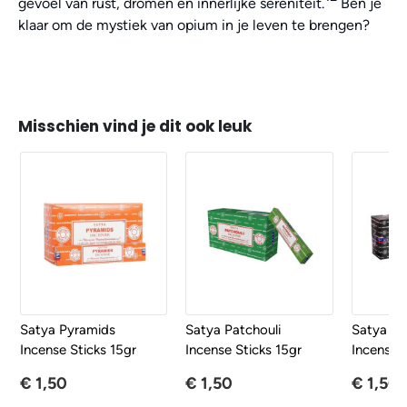
gevoel van rust, dromen en innerlijke sereniteit.
Ben je
klaar om de mystiek van opium in je leven te brengen?
Misschien vind je dit ook leuk
Satya Pyramids
Satya Patchouli
Satya N
Incense Sticks 15gr
Incense Sticks 15gr
Incense S
€ 1,50
€ 1,50
€ 1,50