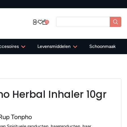
0
ccesoires
Levensmiddelen
Schoonmaak
o Herbal Inhaler 10gr
 Rup Tonpho
an Spirituele producten, haarproducten, haar