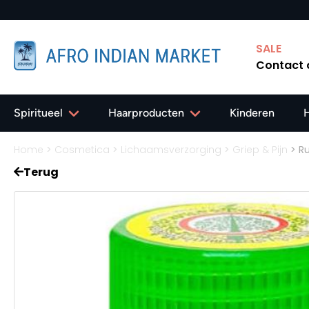
SALE
Contact
Spiritueel
Haarproducten
Kinderen
Home
>
Cosmetica
>
Lichaamsverzorging
>
Griep & Pijn
>
Ru
Terug