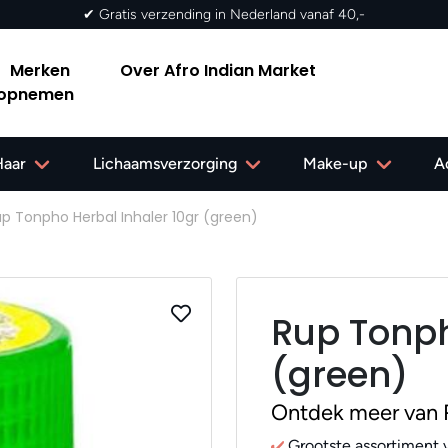
✔ Gratis verzending in Nederland vanaf 40,-
Merken
Over Afro Indian Market
 opnemen
Haar
Lichaamsverzorging
Make-up
A
p Tonpho Herbal Inhaler 10gr (green)
Rup Tonph
(green)
Ontdek meer van
Grootste assortiment v