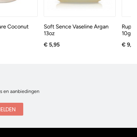
ure Coconut
Soft Sence Vaseline Argan
Rup T
13oz
10gr (
€ 5,95
€ 9,9
ws en aanbiedingen
ELDEN