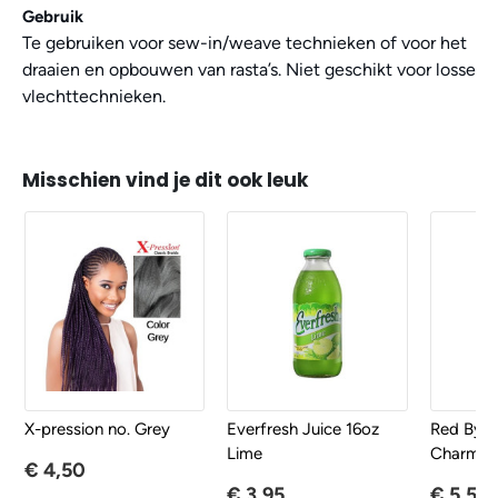
Gebruik
Te gebruiken voor sew-in/weave technieken of voor het
draaien en opbouwen van rasta’s. Niet geschikt voor losse
vlechttechnieken.
Misschien vind je dit ook leuk
X-pression no. Grey
Everfresh Juice 16oz
Red By Ki
Lime
Charms 
€ 4,50
€ 3,95
€ 5,50