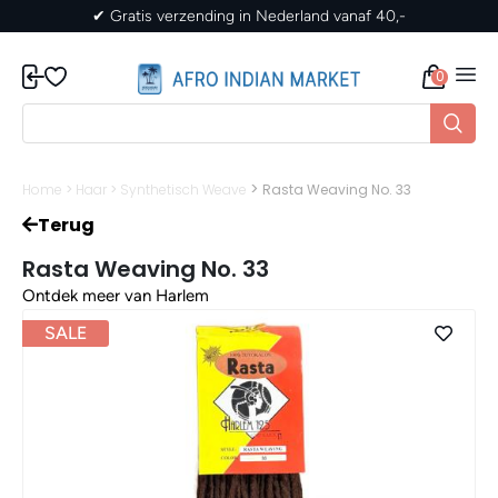
✔ Gratis verzending in Nederland vanaf 40,-
0
>
Home
>
Haar
>
Synthetisch Weave
Rasta Weaving No. 33
Terug
Rasta Weaving No. 33
Ontdek meer van Harlem
SALE