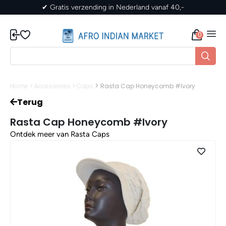
✔ Gratis verzending in Nederland vanaf 40,-
0
>
Home
>
Accessoires
>
Caps
Rasta Cap Honeycomb #Ivory
Terug
Rasta Cap Honeycomb #Ivory
Ontdek meer van Rasta Caps