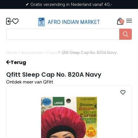
✔ Gratis verzending in Nederland vanaf 40,-
0
>
Home
>
Accessoires
>
Caps
Qfitt Sleep Cap No. 820A Navy
Terug
Qfitt Sleep Cap No. 820A Navy
Ontdek meer van Qfitt