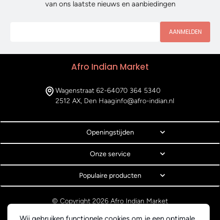
van ons laatste nieuws en aanbiedingen
AANMELDEN
Afro Indian Market
Wagenstraat 62-64
070 364 5340
2512 AX, Den Haag
info@afro-indian.nl
Openingstijden
Onze service
Populaire producten
© Copyright 2026 Afro Indian Market
Algemene voorwaarden
Wij gebruiken functionele cookies om je een optimale