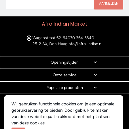
AANMELDEN
Afro Indian Market
Wagenstraat 62-64
070 364 5340
2512 AX, Den Haag
info@afro-indian.nl
Openingstijden
Onze service
Populaire producten
© Copyright 2026 Afro Indian Market
Wij gebruiken functionele cookies om je een optimale
Algemene voorwaarden
gebruikservaring te bieden. Door gebruik te maken
Privacyverklaring
van deze website gaat u akkoord met het plaatsen
Webdesign BEWISE Solutions
van deze cookies.