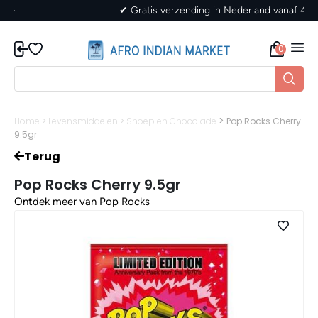
✔ Gratis verzending in Nederland vanaf 40,-
0
>
Home
>
Levensmiddelen
>
Snoep en Chocolade
Pop Rocks Cherry
9.5gr
Terug
Pop Rocks Cherry 9.5gr
Ontdek meer van Pop Rocks