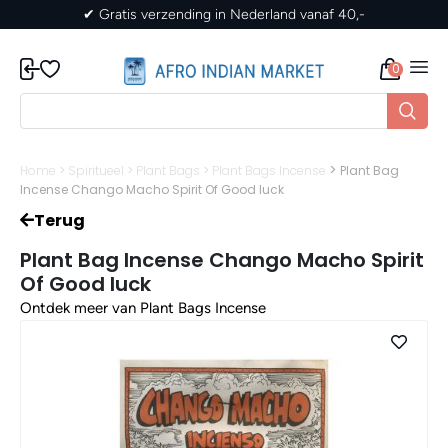
40,-
✔ Gratis verzending in Nederland vanaf 40,
0
>
Home
>
Spiritueel
>
Plant Bags
>
Plant Bags Incense
Plant Bag
Incense Chango Macho Spirit Of Good luck
Terug
Plant Bag Incense Chango Macho Spirit
Of Good luck
Ontdek meer van Plant Bags Incense