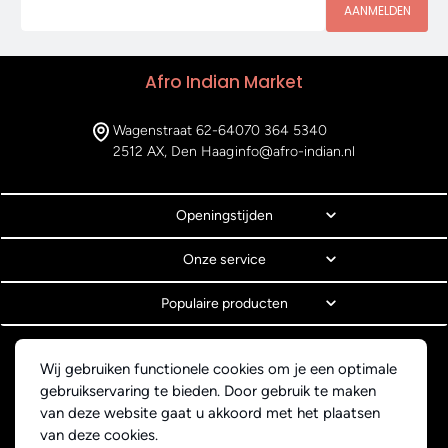
AANMELDEN
Afro Indian Market
Wagenstraat 62-64
070 364 5340
2512 AX, Den Haag
info@afro-indian.nl
Openingstijden
Onze service
Populaire producten
© Copyright 2026 Afro Indian Market
Wij gebruiken functionele cookies om je een optimale
Algemene voorwaarden
gebruikservaring te bieden. Door gebruik te maken
Privacyverklaring
van deze website gaat u akkoord met het plaatsen
Webdesign BEWISE Solutions
van deze cookies.