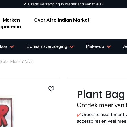
✔ Gratis verzending in Nederland vanaf 40,-
Merken
Over Afro Indian Market
 opnemen
Haar
Lichaamsverzorging
Make-up
A
Bath Morir Y Vivir
Plant Bag 
Ontdek meer van P
Grootste assortiment v
accessoires en veel meer