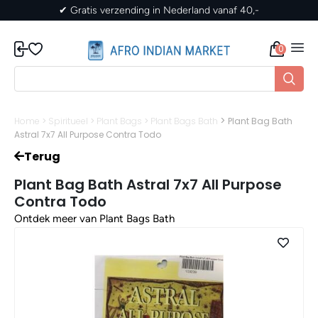
✔ Gratis verzending in Nederland vanaf 40,-
0
>
Home
>
Spiritueel
>
Plant Bags
>
Plant Bags Bath
Plant Bag Bath
Astral 7x7 All Purpose Contra Todo
Terug
Plant Bag Bath Astral 7x7 All Purpose
Contra Todo
Ontdek meer van Plant Bags Bath