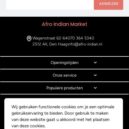
AANMELDEN
Afro Indian Market
Wagenstraat 62-64
070 364 5340
2512 AX, Den Haag
info@afro-indian.nl
Openingstijden
Onze service
Populaire producten
© Copyright 2026 Afro Indian Market
Wij gebruiken functionele cookies om je een optimale
Algemene voorwaarden
gebruikservaring te bieden. Door gebruik te maken
Privacyverklaring
van deze website gaat u akkoord met het plaatsen
Webdesign BEWISE Solutions
van deze cookies.