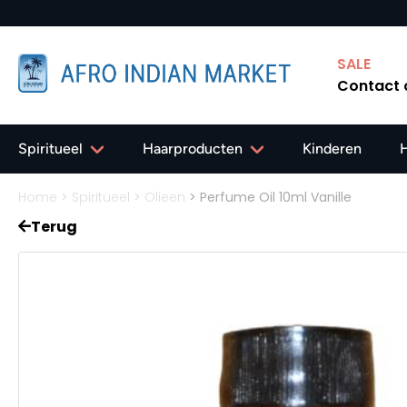
SALE
Contact
Spiritueel
Haarproducten
Kinderen
Home
>
Spiritueel
>
Olieen
>
Perfume Oil 10ml Vanille
Terug