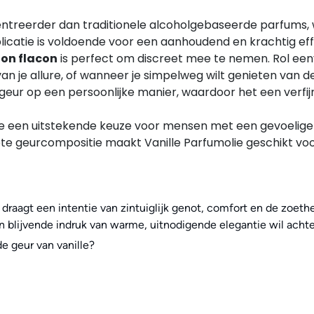
treerder dan traditionele alcoholgebaseerde parfums, wa
plicatie is voldoende voor een aanhoudend en krachtig eff
l-on flacon
is perfect om discreet mee te nemen. Rol een
an je allure, of wanneer je simpelweg wilt genieten van d
geur op een persoonlijke manier, waardoor het een verfijn
e een uitstekende keuze voor mensen met een gevoelige h
e geurcompositie maakt Vanille Parfumolie geschikt voo
 draagt een intentie van zintuiglijk genot, comfort en de zoeth
n blijvende indruk van warme, uitnodigende elegantie wil achte
e geur van vanille?