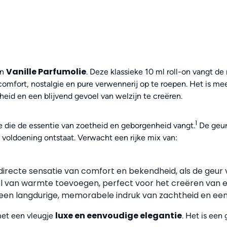
Vanille Parfumolie
an
. Deze klassieke 10 ml roll-on vangt de
mfort, nostalgie en pure verwennerij op te roepen. Het is meer
eid en een blijvend gevoel van welzijn te creëren.
1
e die de essentie van zoetheid en geborgenheid vangt.
De geur
e voldoening ontstaat. Verwacht een rijke mix van:
irecte sensatie van comfort en bekendheid, als de geur 
l van warmte toevoegen, perfect voor het creëren van ee
een langdurige, memorabele indruk van zachtheid en een 
luxe en eenvoudige elegantie
met een vleugje
. Het is een