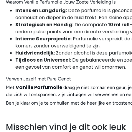
Waarom Vanille Parfumolie Jouw Zoete Verleiding is
Intens en Langdurig:
Deze parfumolie is geconcen
aanhoudt en dieper in de huid trekt. Een kleine ap
Strategisch en Handig:
De compacte
10 ml rol
andere pulse points voor een directe versterking v
Intieme Geurprojectie:
Parfumolie verspreidt de 
komen, zonder overweldigend te zijn.
Huidvriendelijk:
Zonder alcohol is deze parfumoli
Tijdloos en Universeel:
De gebalanceerde en zoet
een gevoel van comfort en genot wil omarmen.
Verwen Jezelf met Pure Genot
Vanille Parfumolie
Met
draag je niet zomaar een geur; je
die zich wil ontspannen, zijn zintuigen wil verwennen en ee
Ben je klaar om je te omhullen met de heerlijke en troostend
Misschien vind je dit ook leuk