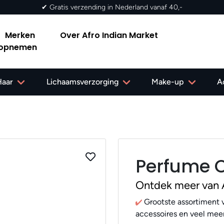
✔ Gratis verzending in Nederland vanaf 40,-
Merken
Over Afro Indian Market
 opnemen
Haar
Lichaamsverzorging
Make-up
A
Perfume Oi
Ontdek meer van
Grootste assortiment v
accessoires en veel meer