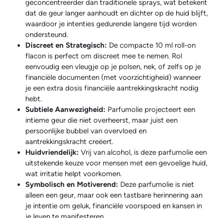
geconcentreerder dan traditionele sprays, wat betekent
dat de geur langer aanhoudt en dichter op de huid blijft,
waardoor je intenties gedurende langere tijd worden
ondersteund.
Discreet en Strategisch:
De compacte 10 ml roll-on
flacon is perfect om discreet mee te nemen. Rol
eenvoudig een vleugje op je polsen, nek, of zelfs op je
financiële documenten (met voorzichtigheid) wanneer
je een extra dosis financiële aantrekkingskracht nodig
hebt.
Subtiele Aanwezigheid:
Parfumolie projecteert een
intieme geur die niet overheerst, maar juist een
persoonlijke bubbel van overvloed en
aantrekkingskracht creëert.
Huidvriendelijk:
Vrij van alcohol, is deze parfumolie een
uitstekende keuze voor mensen met een gevoelige huid,
wat irritatie helpt voorkomen.
Symbolisch en Motiverend:
Deze parfumolie is niet
alleen een geur, maar ook een tastbare herinnering aan
je intentie om geluk, financiële voorspoed en kansen in
je leven te manifesteren.