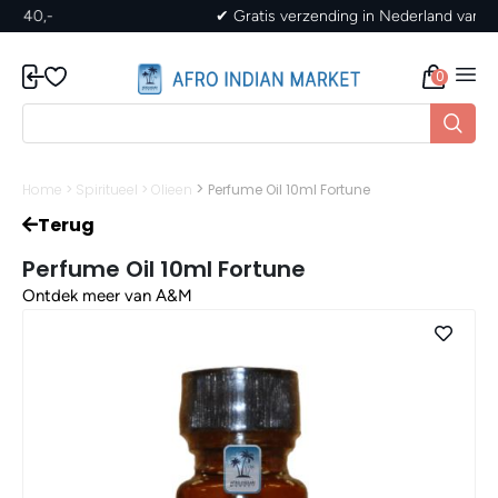
✔ Gratis verzending in Nederland vanaf 40,-
0
>
Home
>
Spiritueel
>
Olieen
Perfume Oil 10ml Fortune
Terug
Perfume Oil 10ml Fortune
Ontdek meer van A&M