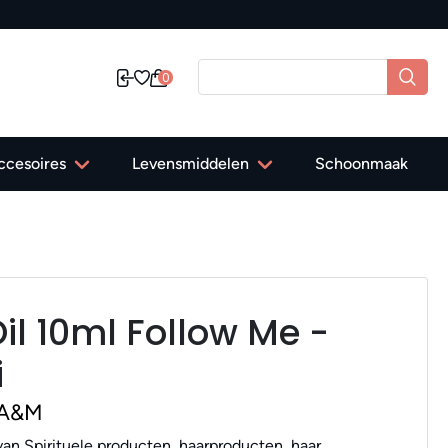
0
ccesoires
Levensmiddelen
Schoonmaak
il 10ml Follow Me -
i
 A&M
an Spirituele producten, haarproducten, haar