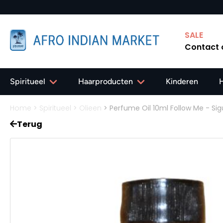
SALE
Contact
Spiritueel
Haarproducten
Kinderen
Home
>
Spiritueel
>
Olieen
>
Perfume Oil 10ml Follow Me - Sig
Terug