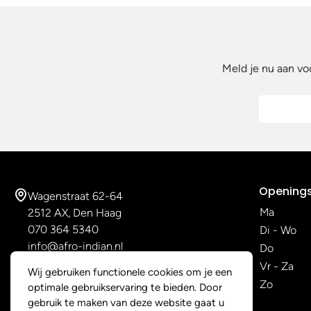
Meld je nu aan vo
Openings
Wagenstraat 62-64
Ma
2512 AX, Den Haag
070 364 5340
Di - Wo
info@afro-indian.nl
Do
Vr - Za
Wij gebruiken functionele cookies om je een
Zo
optimale gebruikservaring te bieden. Door
gebruik te maken van deze website gaat u