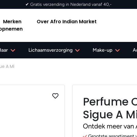
✔ Gratis verzending in Nederland vanaf 40,-
Merken
Over Afro Indian Market
 opnemen
Haar
Lichaamsverzorging
Make-up
A
ue A Mi
Perfume O
Sigue A M
Ontdek meer van
Grootste assortiment v