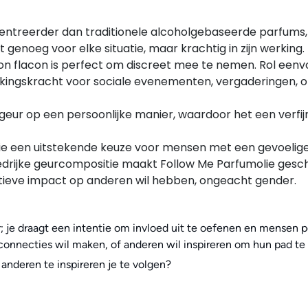
ntreerder dan traditionele alcoholgebaseerde parfums, w
et genoeg voor elke situatie, maar krachtig in zijn werking.
n flacon is perfect om discreet mee te nemen. Rol eenvou
ekkingskracht voor sociale evenementen, vergaderingen, o
geur op een persoonlijke manier, waardoor het een verfi
lie een uitstekende keuze voor mensen met een gevoelige 
rijke geurcompositie maakt Follow Me Parfumolie geschikt
itieve impact op anderen wil hebben, ongeacht gender.
; je draagt een intentie om invloed uit te oefenen en mensen p
 connecties wil maken, of anderen wil inspireren om hun pad te
anderen te inspireren je te volgen?