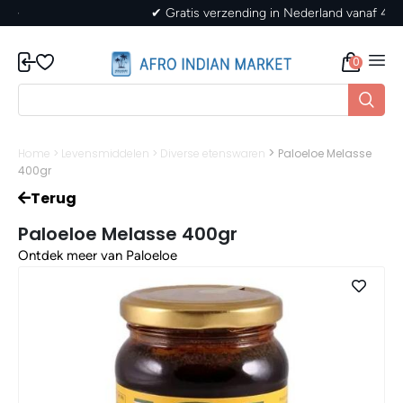
✔ Gratis verzending in Nederland vanaf 40,-
0
>
Home
>
Levensmiddelen
>
Diverse etenswaren
Paloeloe Melasse
400gr
Terug
Paloeloe Melasse 400gr
Ontdek meer van Paloeloe