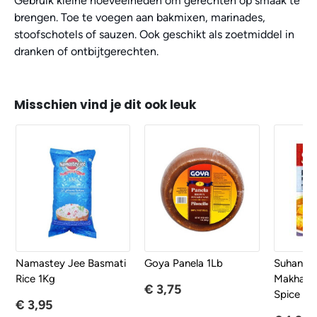
Gebruik kleine hoeveelheden om gerechten op smaak te
brengen. Toe te voegen aan bakmixen, marinades,
stoofschotels of sauzen. Ook geschikt als zoetmiddel in
dranken of ontbijtgerechten.
Misschien vind je dit ook leuk
Namastey Jee Basmati
Goya Panela 1Lb
Suhana P
Rice 1Kg
Makhanw
€ 3,75
Spice Mi
€ 3,95