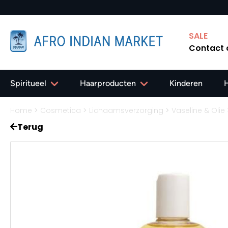
SALE
Contact
Spiritueel
Haarproducten
Kinderen
Home
>
Cosmetica
>
Lichaamsverzorging
>
Vaseline & Olie
Terug