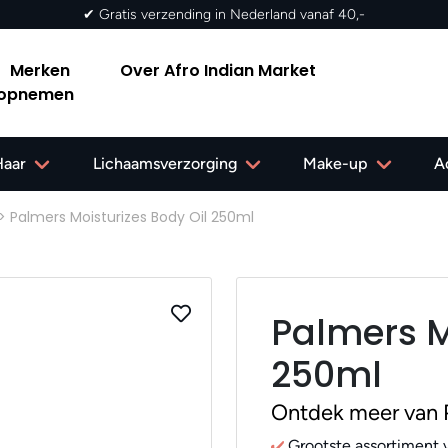
✔ Gratis verzending in Nederland vanaf 40,-
Merken
Over Afro Indian Market
 opnemen
Haar
Lichaamsverzorging
Make-up
A
>
Palmers Moisturizes Body Oil 250ml
Palmers M
250ml
Ontdek meer van 
Grootste assortiment v