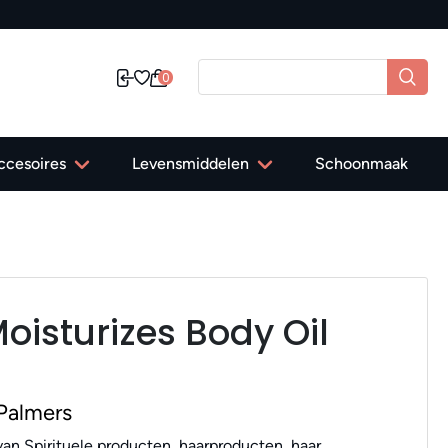
0
ccesoires
Levensmiddelen
Schoonmaak
oisturizes Body Oil
Palmers
an Spirituele producten, haarproducten, haar