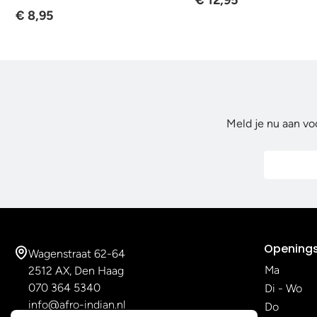
€ 12,95
€ 8,95
Meld je nu aan vo
Openings
Wagenstraat 62-64
Ma
2512 AX, Den Haag
070 364 5340
Di - Wo
info@afro-indian.nl
Do