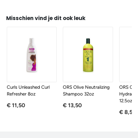
Misschien vind je dit ook leuk
Curls Unleashed Curl
ORS Olive Neutralizing
ORS Oliv
Refresher 8oz
Shampoo 32oz
Hydrati
12.5oz
€ 11,50
€ 13,50
€ 8,50