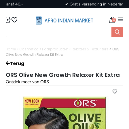
✔ Gratis verzending in Nederland vanaf 40,-
0
>
Home
>
Cosmetica
>
Haarproducten
>
Relaxers & Texturizers
ORS
Olive New Growth Relaxer Kit Extra
Terug
ORS Olive New Growth Relaxer Kit Extra
Ontdek meer van ORS