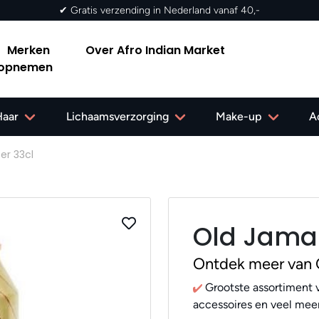
ederland vanaf 40,-
Merken
Over Afro Indian Market
 opnemen
Haar
Lichaamsverzorging
Make-up
A
er 33cl
Old Jamai
Ontdek meer van 
Grootste assortiment v
accessoires en veel meer