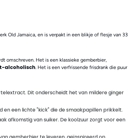
Old Jamaica, en is verpakt in een blikje of flesje van 33
ordt omschreven.
Het is een klassieke gemberbier,
t-alcoholisch
. Het is een verfrissende frisdrank die puur
telextract.
Dit onderscheidt het van mildere ginger
n een lichte "kick" die de smaakpapillen prikkelt.
k afkomstig van suiker.
De koolzuur zorgt voor een
van gemberbier te leveren, geïnspireerd op