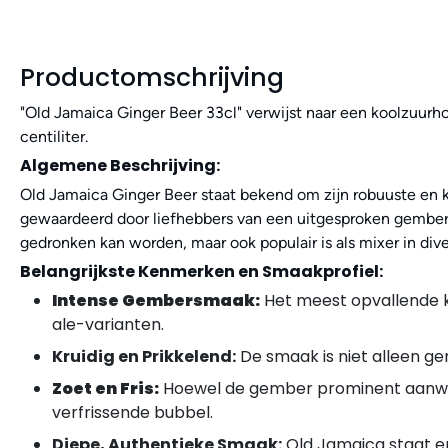
Productomschrijving
"Old Jamaica Ginger Beer 33cl" verwijst naar een koolzuurh
centiliter.
Algemene Beschrijving:
Old Jamaica Ginger Beer staat bekend om zijn robuuste en k
gewaardeerd door liefhebbers van een uitgesproken gembers
gedronken kan worden, maar ook populair is als mixer in div
Belangrijkste Kenmerken en Smaakprofiel:
Intense Gembersmaak:
Het meest opvallende k
ale-varianten.
Kruidig en Prikkelend:
De smaak is niet alleen ge
Zoet en Fris:
Hoewel de gember prominent aanwezi
verfrissende bubbel.
Diepe, Authentieke Smaak:
Old Jamaica staat er