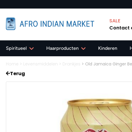
✔ Gratis verzending in N
SALE
Contact
Spiritueel
Haarproducten
Kinderen
Home
>
Levensmiddelen
>
Drankjes
>
Old Jamaica Ginger Be
Terug