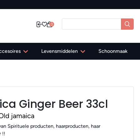
0
ccesoires
Levensmiddelen
Schoonmaak
ca Ginger Beer 33cl
Old jamaica
an Spirituele producten, haarproducten, haar
 !!