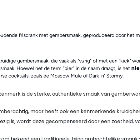
oudende frisdrank met gembersmaak, geproduceerd door het merk 
ruidige gembersmaak, die vaak als "vurig" of met een "kick" w
nie
maak. Hoewel het de term "bier" in de naam draagt, is het
erse cocktails, zoals de Moscow Mule of Dark 'n' Stormy.
enmerk is de sterke, authentieke smaak van gemberwor
mberachtig, maar heeft ook een kenmerkende kruidigheid e
g is, wordt deze gecompenseerd door een zoetheid, vaa
om bekend een traditionele, bijna ambachtelijke smaak 