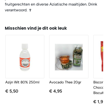
fruitgerechten en diverse Aziatische maaltijden. Drink
verantwoord. 🍷
Misschien vind je dit ook leuk
Azijn Wit 80% 250ml
Avocado Thee 20gr
Bisconn
Chocolate
€ 5,50
€ 4,95
Biscuits 
€ 1,95