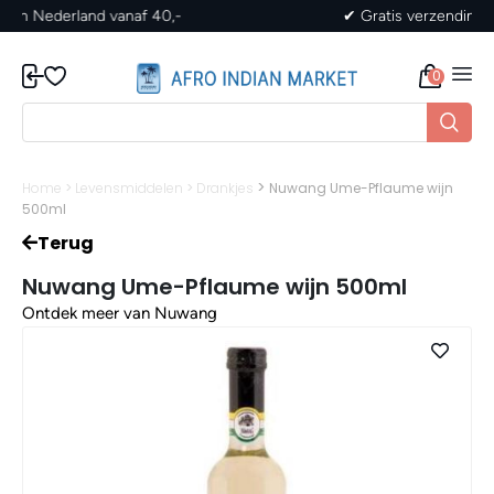
✔ Gratis verzending in Nederland vanaf 40,-
0
>
Home
>
Levensmiddelen
>
Drankjes
Nuwang Ume-Pflaume wijn
500ml
Terug
Nuwang Ume-Pflaume wijn 500ml
Ontdek meer van Nuwang