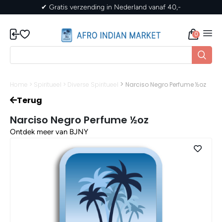
✔ Gratis verzending in Nederland vanaf 40,-
0
>
Home
>
Spiritueel
>
Diverse Spiritueel
Narciso Negro Perfume ½oz
Terug
Narciso Negro Perfume ½oz
Ontdek meer van BJNY