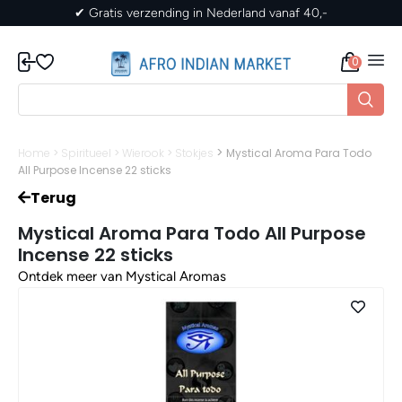
naf 40,-
✔ Gratis verzending in Nederland vanaf
0
>
Home
>
Spiritueel
>
Wierook
>
Stokjes
Mystical Aroma Para Todo
All Purpose Incense 22 sticks
Terug
Mystical Aroma Para Todo All Purpose
Incense 22 sticks
Ontdek meer van Mystical Aromas