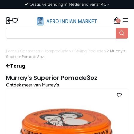
✔ Gratis verzending in Nederland vanaf 40,-
0
>
Home
>
Cosmetica
>
Haarproducten
>
Styling Producten
Murray's
Superior Pomade3oz
Terug
Murray's Superior Pomade3oz
Ontdek meer van Murray's