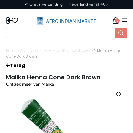
✔ Gratis verzending in Nederland vanaf 40,-
0
>
Home
>
Cosmetica
>
Make-up
>
Diverse Make-up
Malika Henna
Cone Dark Brown
Terug
Malika Henna Cone Dark Brown
Ontdek meer van Malika