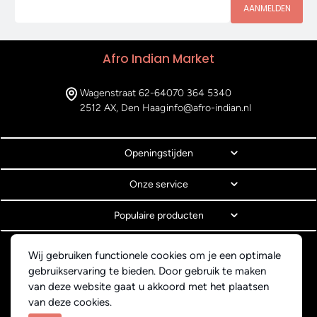
AANMELDEN
Afro Indian Market
Wagenstraat 62-64
070 364 5340
2512 AX, Den Haag
info@afro-indian.nl
Openingstijden
Onze service
Populaire producten
© Copyright 2026 Afro Indian Market
Wij gebruiken functionele cookies om je een optimale
Algemene voorwaarden
gebruikservaring te bieden. Door gebruik te maken
Privacyverklaring
van deze website gaat u akkoord met het plaatsen
Webdesign BEWISE Solutions
van deze cookies.