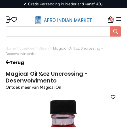
ederland vanaf 40,-
✔ Gratis verzending in Nede
0
>
Home
>
Spiritueel
>
Olieen
Magical Oil ½oz Uncrossing -
Desenvolvimento
Terug
Magical Oil ½oz Uncrossing -
Desenvolvimento
Ontdek meer van Magical Oil