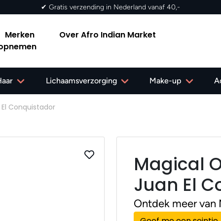
✔ Gratis verzending in Nederland vanaf 40,-
Merken
Over Afro Indian Market
 opnemen
Haar
Lichaamsverzorging
Make-up
A
 El Conquistador
Magical O
Juan El C
Ontdek meer van M
Geef me een seintje