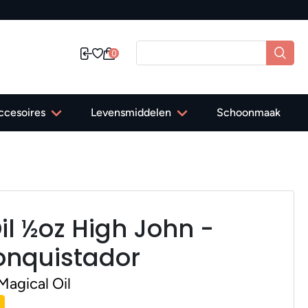
0
ccesoires
Levensmiddelen
Schoonmaak
il ½oz High John -
onquistador
agical Oil