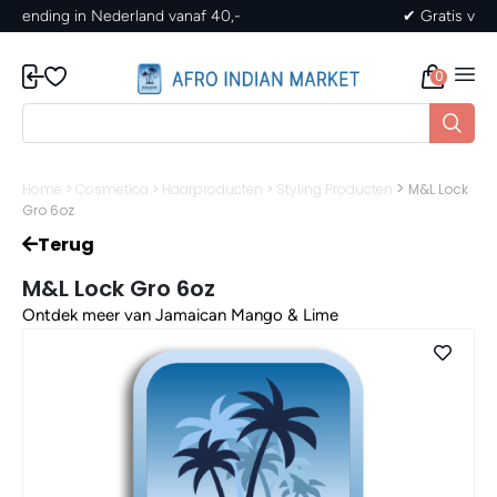
✔ Gratis verzending in Nederland vanaf 40,-
0
>
Home
>
Cosmetica
>
Haarproducten
>
Styling Producten
M&L Lock
Gro 6oz
Terug
M&L Lock Gro 6oz
Ontdek meer van Jamaican Mango & Lime