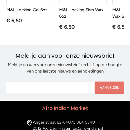
M&L Locking Gel 6oz
M&L Locking Firm Wax
M&L Loc
6oz
Wax 6oz
€ 6,50
€ 6,50
€ 6,50
Meld je aan voor onze nieuwsbrief
Meld je nu aan voor onze nieuwsbrief en blijf op de hoogte
van ons laatste nieuws en aanbiedingen
AANMELDEN
Afro Indian Market
Wagenstraat 62-64
070 364 5340
2512 AX, Den Haag
info@afro-indian.nl