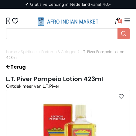
ng in Nederland vanaf 40,-
✔ Gratis verzending 
0
>
Home
>
Spiritueel
>
Parfums & Cologne
L.T. Piver Pompeia Lotion
423ml
Terug
L.T. Piver Pompeia Lotion 423ml
Ontdek meer van L.T.Piver