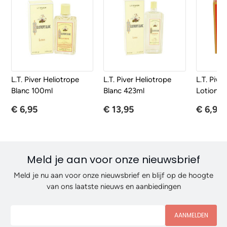
L.T. Piver Heliotrope
L.T. Piver Heliotrope
L.T. Pive
Blanc 100ml
Blanc 423ml
Lotion 1
€ 6,95
€ 13,95
€ 6,95
Meld je aan voor onze nieuwsbrief
Meld je nu aan voor onze nieuwsbrief en blijf op de hoogte
van ons laatste nieuws en aanbiedingen
AANMELDEN