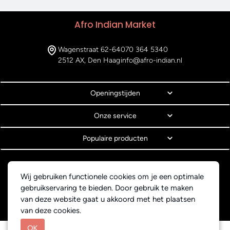
Afro Indian Market
Wagenstraat 62-64
070 364 5340
2512 AX, Den Haag
info@afro-indian.nl
Openingstijden
Onze service
Populaire producten
© Copyright 2026 Afro Indian Market
Algemene voorwaarden
Wij gebruiken functionele cookies om je een optimale
Privacyverklaring
gebruikservaring te bieden. Door gebruik te maken
Webdesign BEWISE Solutions
van deze website gaat u akkoord met het plaatsen
van deze cookies.
OK