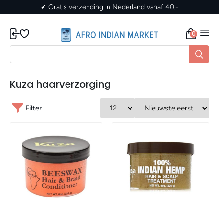
✔ Gratis verzending in Nederland vanaf 40,-
0
Kuza haarverzorging
Filter