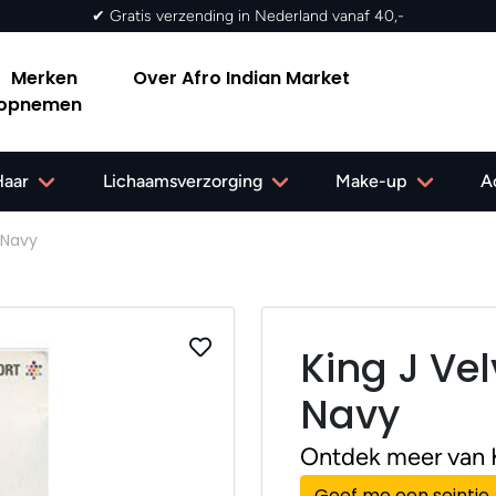
✔ G
Merken
Over Afro Indian Market
 opnemen
Haar
Lichaamsverzorging
Make-up
A
 Navy
King J Ve
Navy
Ontdek meer van 
Geef me een seintje