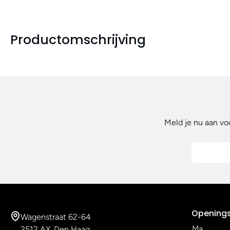
Productomschrijving
Meld je nu aan vo
Openings
Wagenstraat 62-64
Ma
2512 AX, Den Haag