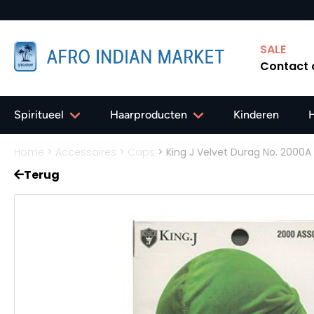
SALE
Contact
Spiritueel
Haarproducten
Kinderen
Home
>
Accessoires
>
Caps
>
King J Velvet Durag No. 2000A
Terug