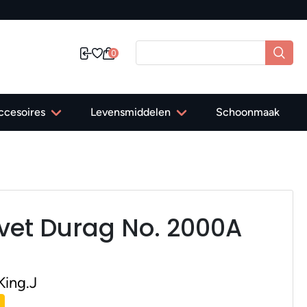
ratis verzending in Nederland vanaf 40,-
0
ccesoires
Levensmiddelen
Schoonmaak
lvet Durag No. 2000A
King.J