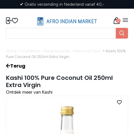
✔ Gratis verzending in Nederland vanaf 40,-
0
>
Home
>
Cosmetica
>
Haarproducten
>
Serum & Olieen
Kashi 100%
Pure Coconut Oil 250ml Extra Virgin
Terug
Kashi 100% Pure Coconut Oil 250ml
Extra Virgin
Ontdek meer van Kashi