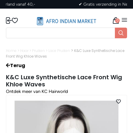
✔ Gratis verzending in Nederland vanaf 40,-
0
>
Home
>
Haar
>
Pruiken
>
Lace Pruiken
K&C Luxe Synthetische Lace
Front Wig Khloe Waves
Terug
K&C Luxe Synthetische Lace Front Wig
Khloe Waves
Ontdek meer van KC Hairworld