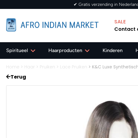
SALE
Contact
Spiritueel
Haarproducten
Kinderen
Home
>
Haar
>
Pruiken
>
Lace Pruiken
>
K&C Luxe Synthetisch
Terug