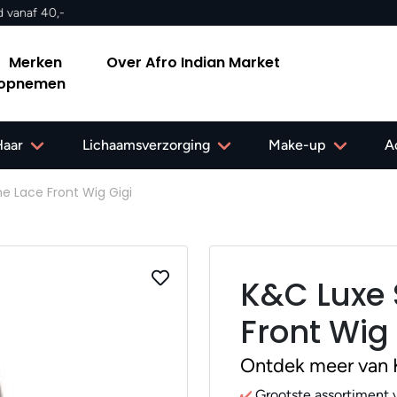
Merken
Over Afro Indian Market
 opnemen
Haar
Lichaamsverzorging
Make-up
A
e Lace Front Wig Gigi
K&C Luxe 
Front Wig 
Ontdek meer van 
Grootste assortiment v