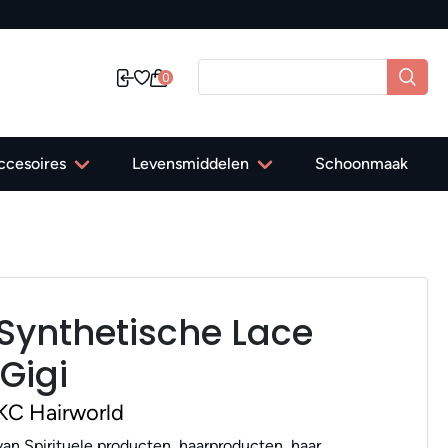
✔ Gratis verzending in Nederland vanaf 40,-
0
ccesoires
Levensmiddelen
Schoonmaak
Synthetische Lace
Gigi
KC Hairworld
an Spirituele producten, haarproducten, haar