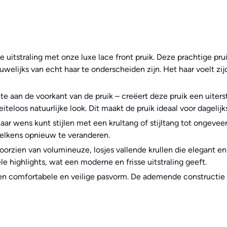
ke uitstraling met onze luxe lace front pruik. Deze prachtige p
uwelijks van echt haar te onderscheiden zijn. Het haar voelt zi
 aan de voorkant van de pruik – creëert deze pruik een uiterst re
iteloos natuurlijke look. Dit maakt de pruik ideaal voor dagelij
aar wens kunt stijlen met een krultang of stijltang tot ongeveer
 telkens opnieuw te veranderen.
oorzien van volumineuze, losjes vallende krullen die elegant en
le highlights, wat een moderne en frisse uitstraling geeft.
een comfortabele en veilige pasvorm. De ademende constructie 