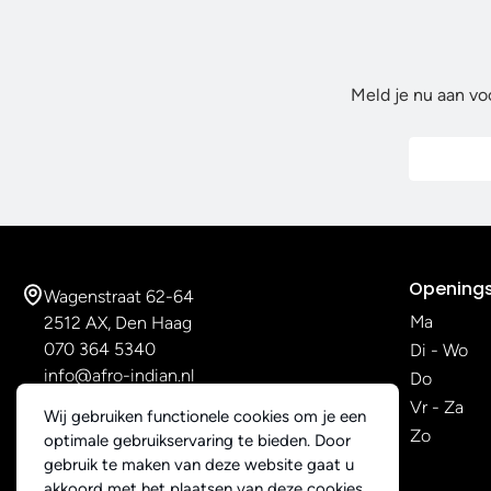
Meld je nu aan vo
Openings
Wagenstraat 62-64
Ma
2512 AX, Den Haag
070 364 5340
Di - Wo
info@afro-indian.nl
Do
Vr - Za
Wij gebruiken functionele cookies om je een
Zo
optimale gebruikservaring te bieden. Door
gebruik te maken van deze website gaat u
akkoord met het plaatsen van deze cookies.