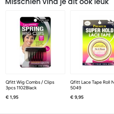
Misschien vind je dit ook leuk
Qfitt Wig Combs / Clips
Qfitt Lace Tape Roll 
3pcs 1102Black
5049
€ 1,95
€ 9,95