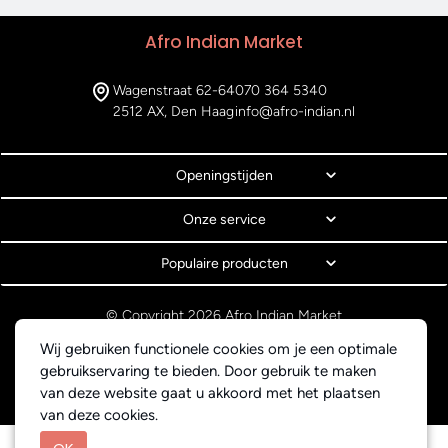
Afro Indian Market
Wagenstraat 62-64
070 364 5340
2512 AX, Den Haag
info@afro-indian.nl
Openingstijden
Onze service
Populaire producten
© Copyright 2026 Afro Indian Market
Algemene voorwaarden
Wij gebruiken functionele cookies om je een optimale
Privacyverklaring
gebruikservaring te bieden. Door gebruik te maken
Webdesign BEWISE Solutions
van deze website gaat u akkoord met het plaatsen
van deze cookies.