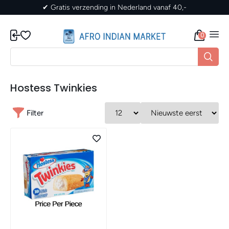
✔ Gratis verzending in Nederland vanaf 40,-
0
Hostess Twinkies
Filter