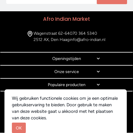
Afro Indian Market
Wagenstraat 62-64
070 364 5340
2512 AX, Den Haag
info@afro-indian.nl
Openingstijden
Onze service
Populaire producten
Wij gebruiken functionele cookies om je een optimale
© Copyright 2026 Afro Indian Market
gebruikservaring te bieden. Door gebruik te maken
Algemene voorwaarden
van deze website gaat u akkoord met het plaatsen
Privacyverklaring
van deze cookies.
Webdesign BEWISE Solutions
OK