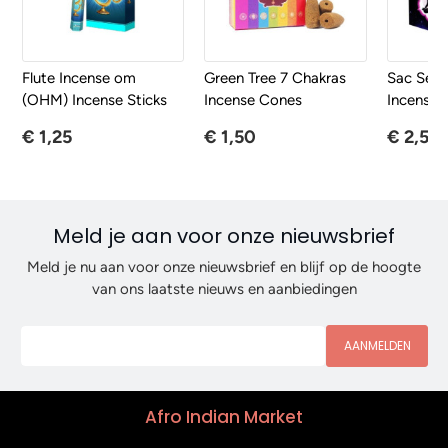
Flute Incense om
Green Tree 7 Chakras
Sac Seve
(OHM) Incense Sticks
Incense Cones
Incense S
€ 1,25
€ 1,50
€ 2,50
Meld je aan voor onze nieuwsbrief
Meld je nu aan voor onze nieuwsbrief en blijf op de hoogte
van ons laatste nieuws en aanbiedingen
AANMELDEN
Afro Indian Market