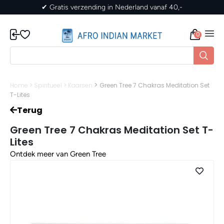
✔ Gratis verzending in Nederland vanaf 40,-
0
>
Home
>
Spiritueel
>
Kaarsen
Green Tree 7 Chakras Meditation Set
T-Lites
Terug
Green Tree 7 Chakras Meditation Set T-
Lites
Ontdek meer van Green Tree