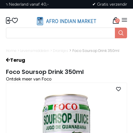
✔ Gratis verzending in Nederland vanaf 40,-
0
>
Home
>
Levensmiddelen
>
Drankjes
Foco Soursop Drink 350ml
Terug
Foco Soursop Drink 350ml
Ontdek meer van Foco