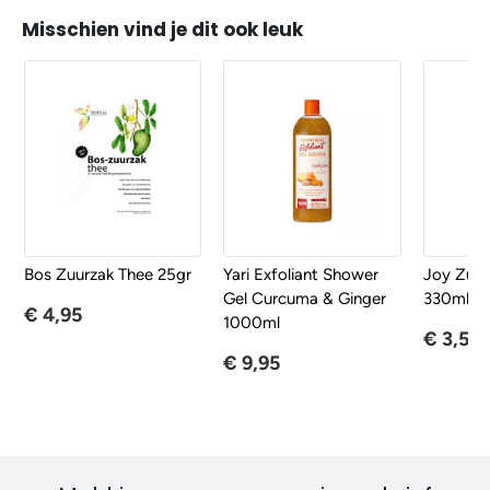
Misschien vind je dit ook leuk
Nieuw
Bos Zuurzak Thee 25gr
Yari Exfoliant Shower
Joy Zuur
Gel Curcuma & Ginger
330ml
€ 4,95
1000ml
€ 3,50
€ 9,95