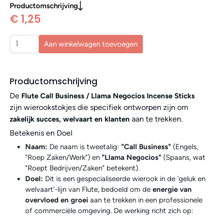
Productomschrijving
€ 1,25
Aan winkelwagen toevoegen
Productomschrijving
De
Flute Call Business / Llama Negocios Incense Sticks
zijn wierookstokjes die specifiek ontworpen zijn om
aan te trekken.
zakelijk succes, welvaart en klanten
Betekenis en Doel
Naam:
De naam is tweetalig:
"Call Business"
(Engels,
"Roep Zaken/Werk") en
"Llama Negocios"
(Spaans, wat
"Roept Bedrijven/Zaken" betekent).
Doel:
Dit is een gespecialiseerde wierook in de 'geluk en
welvaart'-lijn van Flute, bedoeld om de
energie van
overvloed en groei
aan te trekken in een professionele
of commerciële omgeving. De werking richt zich op: