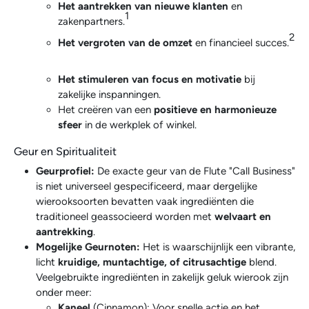
Het aantrekken van nieuwe klanten
en
1
zakenpartners.
2
Het vergroten van de omzet
en financieel succes.
Het stimuleren van focus en motivatie
bij
zakelijke inspanningen.
Het creëren van een
positieve en harmonieuze
sfeer
in de werkplek of winkel.
Geur en Spiritualiteit
Geurprofiel:
De exacte geur van de Flute "Call Business"
is niet universeel gespecificeerd, maar dergelijke
wierooksoorten bevatten vaak ingrediënten die
traditioneel geassocieerd worden met
welvaart en
aantrekking
.
Mogelijke Geurnoten:
Het is waarschijnlijk een vibrante,
licht
kruidige, muntachtige, of citrusachtige
blend.
Veelgebruikte ingrediënten in zakelijk geluk wierook zijn
onder meer:
Kaneel
(Cinnamon): Voor snelle actie en het