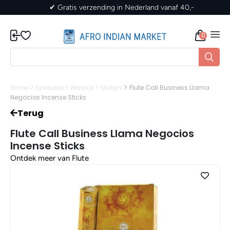
✔ Gratis verzending in Nederland vanaf 40,-
0
>
Home
>
Spiritueel
>
Wierook
>
Stokjes
Flute Call Business Llama
Negocios Incense Sticks
Terug
Flute Call Business Llama Negocios
Incense Sticks
Ontdek meer van Flute