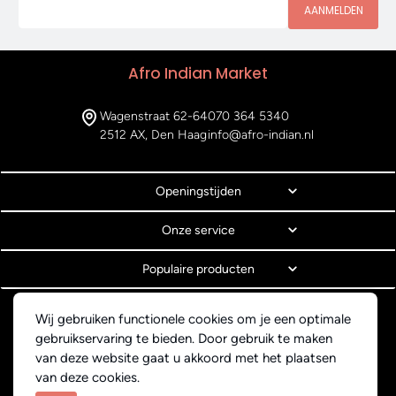
AANMELDEN
Afro Indian Market
Wagenstraat 62-64
070 364 5340
2512 AX, Den Haag
info@afro-indian.nl
Openingstijden
Onze service
Populaire producten
© Copyright 2026 Afro Indian Market
Wij gebruiken functionele cookies om je een optimale
Algemene voorwaarden
gebruikservaring te bieden. Door gebruik te maken
Privacyverklaring
van deze website gaat u akkoord met het plaatsen
Webdesign BEWISE Solutions
van deze cookies.