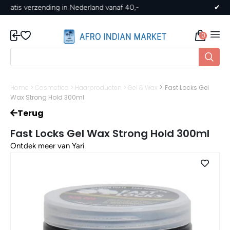
✔ Gratis verzending in Nederland vanaf 40,-
0
>
Home
>
Cosmetica
>
Haarproducten
>
Gel & Wax
Fast Locks Gel
Wax Strong Hold 300ml
Terug
Fast Locks Gel Wax Strong Hold 300ml
Ontdek meer van Yari